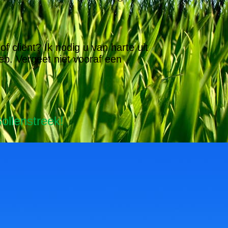
 cliënt? Ik nodig u van harte uit
heb. Vergeet niet vooraf een
ollenstreek!