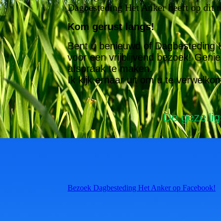
Dagbesteding Het Anker heeft op dit
Kom gerust langs!
Bent u benieuwd of Dagbesteding Het
voor een vrijblijvend bezoek! Genie
afspraak te maken.
Ik kijk ernaar uit om u te verwel
De gezellig
Bezoek Dagbesteding Het Anker op Facebook!