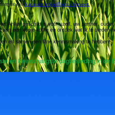
 moment een
Vacature Vrijwilligers Vervoer.
 Anker geschikt is voor uzelf, uw partner, ouder of
t van een kopje koffie en ontdek wat ik te bieden 
komen en samen een fijne kennismaking te hebben!
ste en kleinschaligste dagbesteding in de B