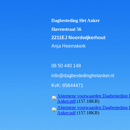
Dagbesteding Het Anker
Havenstraat 56
2211EJ Noordwijkerhout
Anja Heemskerk
06 50 440 148
info@dagbestedinghetanker.nl
KvK: 85644471
Algemene voorwaarden Dagbesteding 
Anker.pdf
(157.18KB)
Algemene voorwaarden Dagbesteding 
Anker.pdf
(157.18KB)