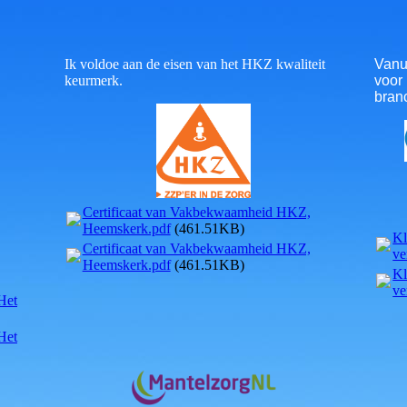
Ik voldoe aan de eisen van het HKZ kwaliteit
Vanu
keurmerk.
voor 
bran
Certificaat van Vakbekwaamheid HKZ,
Heemskerk.pdf
(461.51KB)
Kl
Certificaat van Vakbekwaamheid HKZ,
ve
Heemskerk.pdf
(461.51KB)
Kl
ve
Het
Het