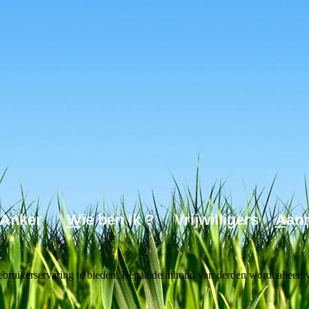
et Anker
W
ie ben ik ? Vrijwilligers
A
a
bruikerservaring te bieden. Bepaalde inhoud van derden wordt alleen 