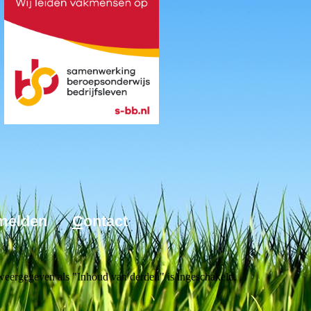
nmelden
C
ontact
weergegeven als "Inhoud van derden" is ingeschakeld.