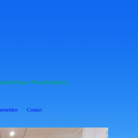
agbesteding in Noordwijkerhout
nmelden
Contact