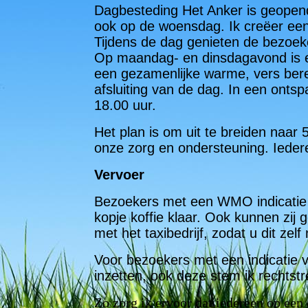
Dagbesteding Het Anker is geopend
ook op de woensdag. Ik creëer een 
Tijdens de dag genieten de bezoeke
Op maandag- en dinsdagavond is e
een gezamenlijke warme, vers berei
afsluiting van de dag. In een onts
18.00 uur.
Het plan is om uit te breiden naar
onze zorg en ondersteuning. Ieder
Vervoer
Bezoekers met een WMO indicatie k
kopje koffie klaar. Ook kunnen zij
met het taxibedrijf, zodat u dit zelf
Voor bezoekers met een indicatie 
inzetten, ook deze stem ik rechtstr
Zo zorg ik ervoor dat iedereen op ee