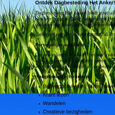
Ontdek Dagbesteding Het Anker
Dagbesteding Het Anker biedt speciali
aandoeningen en Niet Aangeboren He
ouderen met complexe zorgbehoeften.
Gelegen aan de Havenstraat 56 in 
Persoonlijke aandacht
Dagbesteding Het Anker biedt een war
kan ik iedereen de aandacht geven die
als doel om het welzijn van de bezoek
Aangeboden activiteiten
Beweegactiviteiten, Meer Bew
Krant lezen
Wandelen
Creatieve bezigheden