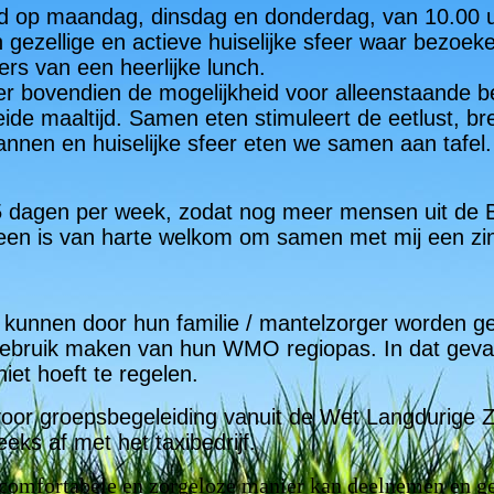
 op maandag, dinsdag en donderdag, van 10.00 uur
gezellige en actieve huiselijke sfeer waar bezoeke
rs van een heerlijke lunch.
r bovendien de mogelijkheid voor alleenstaande 
de maaltijd. Samen eten stimuleert de eetlust, bre
pannen en huiselijke sfeer eten we samen aan tafel
 5 dagen per week, zodat nog meer mensen uit de B
een is van harte welkom om samen met mij een zin
unnen door hun familie / mantelzorger worden gebr
 gebruik maken van hun WMO regiopas. In dat geval 
 niet hoeft te regelen.
voor groepsbegeleiding vanuit de Wet Langdurige 
eeks af met het taxibedrijf.
n comfortabele en zorgeloze manier kan deelnemen en g