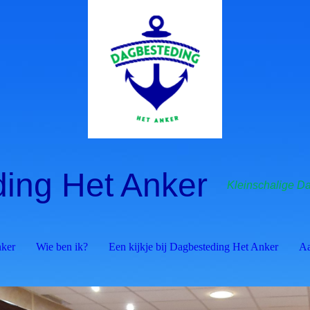
ing Het Anker
Kleinschalige D
nker
Wie ben ik?
Een kijkje bij Dagbesteding Het Anker
Aa