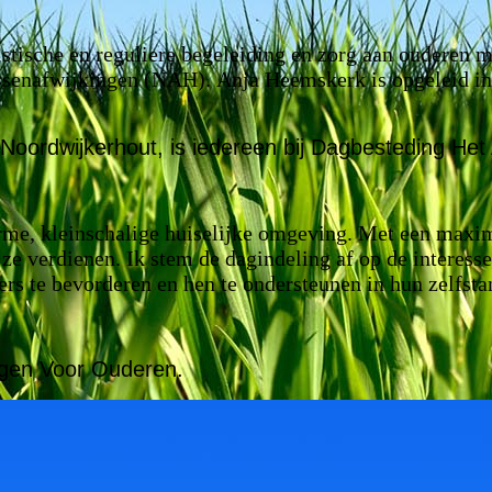
!
stische en reguliere begeleiding en zorg aan ouderen 
rsenafwijkingen (NAH).
Anja Heemskerk is opgeleid i
Noordwijkerhout, is iedereen bij Dagbesteding Het
me, kleinschalige huiselijke omgeving. Met een maxim
 ze verdienen. Ik stem de dagindeling af op de interess
ers te bevorderen en hen te ondersteunen in hun zelfsta
egen Voor Ouderen.