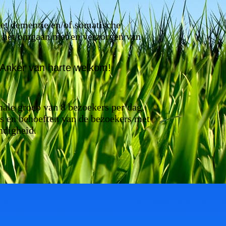
met dementie en/of somatische
n het omgaan met en verzorgen van
 Anker van harte welkom!
ale groep van 8 bezoekers per dag,
es en behoeften van de bezoekers met
ndigheid.