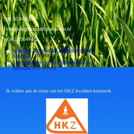
06 50 440 148
info@dagbestedinghetanker.nl
KvK: 85644471
Algemene voorwaarden Dagbesteding Het
Anker.pdf
(157.18KB)
Algemene voorwaarden Dagbesteding Het
Anker.pdf
(157.18KB)
Ik voldoe aan de eisen van het HKZ kwaliteit keurmerk.