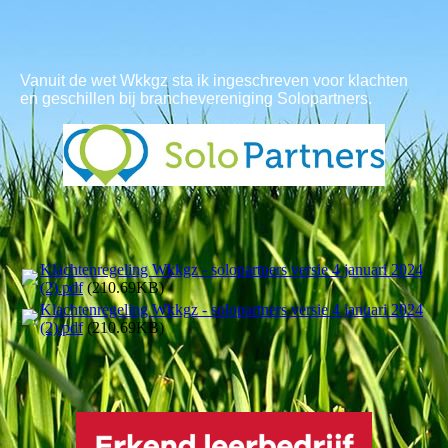
Vanuit de wet Wkkgz sta ik ingeschreven voor klachten
en geschillen bij branchevereniging Solopartners.
Klachtenregeling Wkkgz - solopartners versie 4 januari 2024
(2).pdf
(210.69KB)
Klachtenregeling Wkkgz - solopartners versie 4 januari 2024
(2).pdf
(210.69KB)